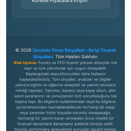
Küresel Piyasalara Erişim
© 2026
Ücretsiz Forex Sinyalleri – En İyi Ticaret
Sinyalleri
. Tüm Hakları Saklıdır.
Risk Uyarısı:
Foreks ve CFD ticareti yüksek düzeyde risk
taşır ve tüm yatırımcılar için uygun olmayabilir.
Başlangıçtaki depozitonuzdan daha fazlasını
kaybedebilirsiniz. Tüm sinyaller, analizler ve bilgiler
yalnızca eğitim ve eğlence amaçlıdır ve yatırım tavsiyesi
niteliği taşımaz. Yatırımcı, kazanç veya kayıp olsun, alım
satım kararlarının ve sonuçlarının tüm sorumluluğunu tek
başına taşır. Bu bilgilerin kullanımından veya bu bilgilere
güvenilmesinden kaynaklanabilecek herhangi bir kayıp
veya zarardan hiçbir koşulda sorumlu olmayacağız.
Herhangi bir yatırım kararı vermeden önce nitelikli bir
finansal danışmana danışmanız şiddetle tavsiye edilir.
Geçmiş performans gelecekteki sonuçları garanti etmez.