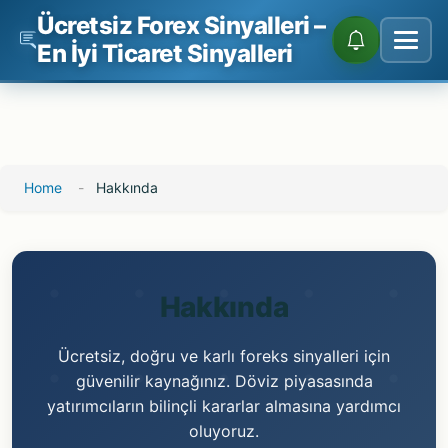
Ücretsiz Forex Sinyalleri –
En İyi Ticaret Sinyalleri
İçeriğe
Home
-
Hakkında
atla
Hakkında
Ücretsiz, doğru ve karlı foreks sinyalleri için
güvenilir kaynağınız. Döviz piyasasında
yatırımcıların bilinçli kararlar almasına yardımcı
oluyoruz.